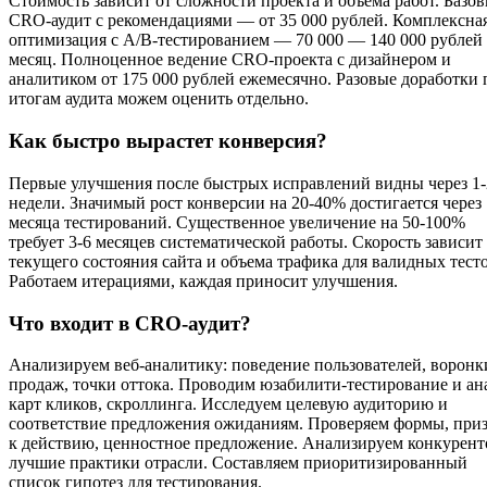
Стоимость зависит от сложности проекта и объема работ. Базо
CRO-аудит с рекомендациями — от 35 000 рублей. Комплексна
оптимизация с A/B-тестированием — 70 000 — 140 000 рублей
месяц. Полноценное ведение CRO-проекта с дизайнером и
аналитиком от 175 000 рублей ежемесячно. Разовые доработки 
итогам аудита можем оценить отдельно.
Как быстро вырастет конверсия?
Первые улучшения после быстрых исправлений видны через 1-
недели. Значимый рост конверсии на 20-40% достигается через 
месяца тестирований. Существенное увеличение на 50-100%
требует 3-6 месяцев систематической работы. Скорость зависит
текущего состояния сайта и объема трафика для валидных тесто
Работаем итерациями, каждая приносит улучшения.
Что входит в CRO-аудит?
Анализируем веб-аналитику: поведение пользователей, воронк
продаж, точки оттока. Проводим юзабилити-тестирование и ан
карт кликов, скроллинга. Исследуем целевую аудиторию и
соответствие предложения ожиданиям. Проверяем формы, при
к действию, ценностное предложение. Анализируем конкурент
лучшие практики отрасли. Составляем приоритизированный
список гипотез для тестирования.