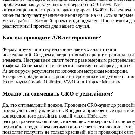
проблемами могут улучшить конверсию на 50-150%. Уже
оптимизированные проекты дают прирост 15-30%. В среднем 
клиенты получают увеличение конверсии на 40-70% за первые 
месяца работы. Каждый проект индивидуален. После аудита д
реалистичный прогноз для вашего случая.
Как вы проводите A/B-тестирование?
Формулируем гипотезу на основе данных аналитики и
исследований. Создаем альтернативный вариант страницы или
элемента. Настраиваем сплит-тест с равномерным распределен
трафика. Собираем статистически значимую выборку данных.
Анализируем результаты по ключевым метрикам конверсии.
Внедряем победивший вариант и переходим к следующей гипот
Используем Google Optimize, VWO или Яндекс Метрику.
Можно ли совмещать CRO с редизайном?
Да, это оптимальный подход. Проводим CRO-аудит до редизайн
чтобы учесть все узкие места. Внедряем проверенные практики
конверсионного дизайна в новый макет. Избегаем
распространенных ошибок, снижающих конверсию. После запу
редизайна продолжаем оптимизацию через тестирование. Это
позволяет получить не только красивый, но и продающий сайт 