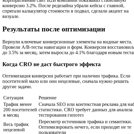
Корпоративный сайт B2B компании показывал стабильную
конверсию 3.2%. После редизайна убрали кейсы с главной,
спрятали калькулятор стоимости в подвал, сделали акцент на
визуале.
Результаты после оптимизации
Вернули ключевые конверсионные элементы на видные места.
Провели A/B-тесты навигации и форм. Конверсия восстановил
до 3.5% за месяц, затем выросла до 4.1% благодаря новым теста
Когда CRO не даст быстрого эффекта
Оптимизация конверсии работает при наличии трафика. Если
посетителей мало или они нецелевые, сначала нужно решить
другие задачи.
Ситуация
Решение
Трафик менее
Сначала SEO или контекстная реклама для на
200 посетителей
статистики. CRO требует данных для анализа
в месяц
тестирования гипотез
Пересмотр источников трафика и семантики.
Весь трафик
Оптимизировать нечего, если приходят не те
нецелевой
пользователи