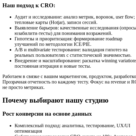
Наш подход к CRO:
Аудит и исследование: анализ метрик, воронок, user flow;
тепловые карты (Hotjar), записи сессий.
Выявление барьеров: качественные исследования (опросы
юзабилити-тесты) для понимания возражений.
Гипотезы и приоритизация: формирование roadmap
улучшений по методологии ICE/PIE.
A/B и multivariate тестирование: валидация гипотез на
реальных пользователях с статистической значимостью.
Внедрение и масштабирование: раскатка winning variations
постоянная итерация и новые тесты.
Работаем в связке с вашим маркетингом, продуктом, разработко
Прозрачная отчетность по каждому тесту. Фокус на revenue и RO
не просто метриках.
Почему выбирают нашу студию
Рост конверсии на основе данных
Комплексный подход: аналитика, тестирование, UX/UI
оптимизация