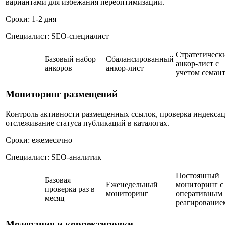
вариантами для избежания переоптимизации.
Сроки: 1-2 дня
Специалист: SEO-специалист
Стратегическ
Базовый набор
Сбалансированный
анкор-лист с
анкоров
анкор-лист
учетом семан
Мониторинг размещений
Контроль активности размещенных ссылок, проверка индексац
отслеживание статуса публикаций в каталогах.
Сроки: ежемесячно
Специалист: SEO-аналитик
Постоянный
Базовая
Еженедельный
мониторинг с
проверка раз в
мониторинг
оперативным
месяц
реагирование
Модерация и корректировки